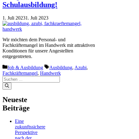
Schulausbildung!
1. Juli 2023
1. Juli 2023
Wir möchten dem Personal- und
Fachkräftemangel im Handwerk mit attraktiven
Konditionen für unsere Angestellten
entgegentreten.
Kategorien
Schlagwörter
Job & Ausbildung
Ausbildung
,
Azubi
,
Fachkräftemangel
,
Handwerk
Suchen
nach:
Neueste
Beiträge
Eine
zukunftssichere
Perspektive
nach der