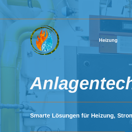
Zum
Inhalt
springen
Heizung
Anlagentec
Smarte Lösungen für Heizung, Stro