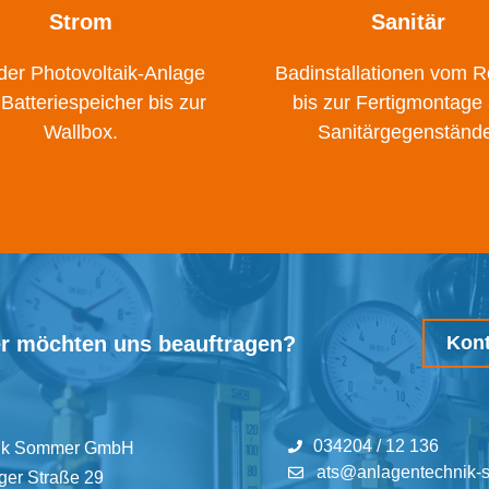
Strom
Sanitär
der Photovoltaik-Anlage
Badinstallationen vom 
Batteriespeicher bis zur
bis zur Fertigmontage 
Wallbox.
Sanitärgegenständ
er möchten uns beauftragen?
Kont
034204 / 12 136
nik Sommer GmbH
ats@anlagentechnik-
ger Straße 29