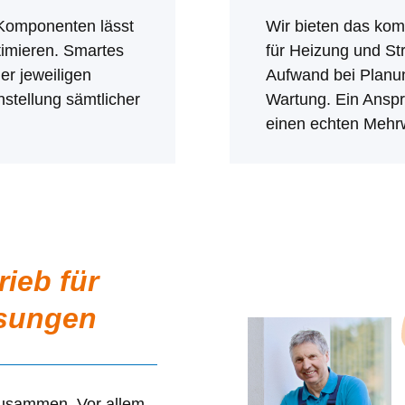
 Komponenten lässt
Wir bieten das kom
timieren. Smartes
für Heizung und St
er jeweiligen
Aufwand bei Planu
nstellung sämtlicher
Wartung. Ein Anspr
einen echten Mehrw
ieb für
ösungen
usammen. Vor allem